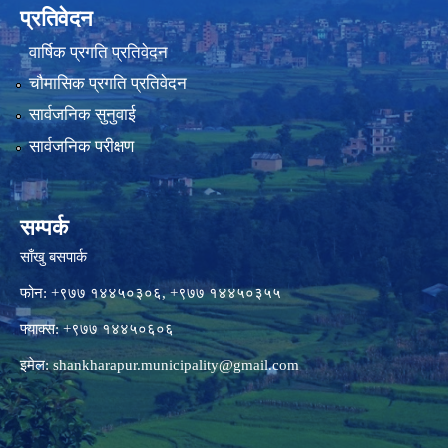
प्रतिवेदन
वार्षिक प्रगति प्रतिवेदन
चौमासिक प्रगति प्रतिवेदन
सार्वजनिक सुनुवाई
सार्वजनिक परीक्षण
सम्पर्क
साँखु बसपार्क
फोन: +९७७ १४४५०३०६, +९७७ १४४५०३५५
फ्याक्स: +९७७ १४४५०६०६
इमेल:
shankharapur.municipality@gmail.com