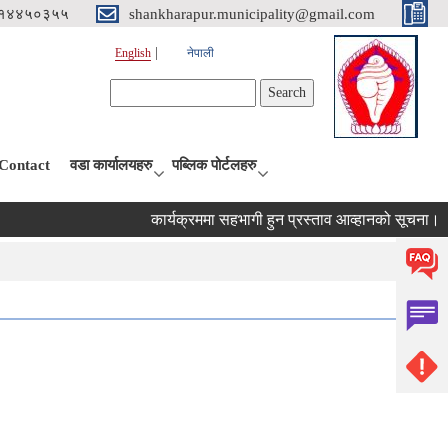
१४४५०३५५
shankharapur.municipality@gmail.com
English
नेपाली
Search form
Search
Contact
वडा कार्यालयहरु
पब्लिक पोर्टलहरु
कार्यक्रममा सहभागी हुन प्रस्ताव आव्हानको सूचना।