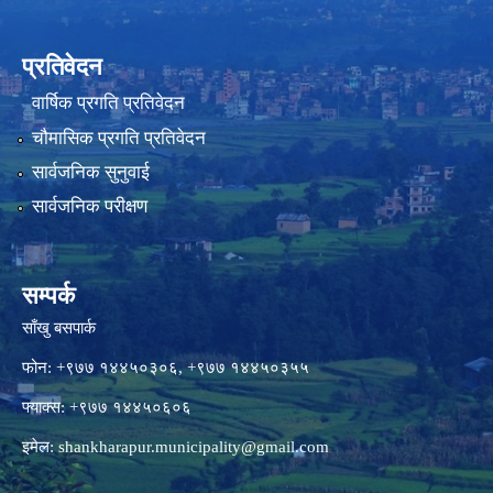
प्रतिवेदन
वार्षिक प्रगति प्रतिवेदन
चौमासिक प्रगति प्रतिवेदन
सार्वजनिक सुनुवाई
सार्वजनिक परीक्षण
सम्पर्क
साँखु बसपार्क
फोन: +९७७ १४४५०३०६, +९७७ १४४५०३५५
फ्याक्स: +९७७ १४४५०६०६
इमेल:
shankharapur.municipality@gmail.com