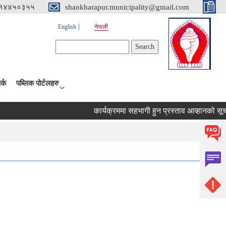
१४४५०३५५
shankharapur.municipality@gmail.com
English
नेपाली
Search form
Search
र्क
पब्लिक पोर्टलहरु
कार्यक्रममा सहभागी हुन प्रस्ताव आव्हानको सूचना