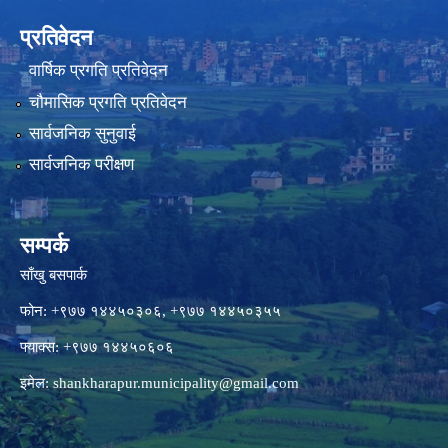
प्रतिवेदन
वार्षिक प्रगति प्रतिवेदन
चौमासिक प्रगति प्रतिवेदन
सार्वजनिक सुनुवाई
सार्वजनिक परीक्षण
सम्पर्क
साँखु बसपार्क
फोन: +९७७ १४४५०३०६, +९७७ १४४५०३५५
फ्याक्स: +९७७ १४४५०६०६
इमेल:
shankharapur.municipality@gmail.com