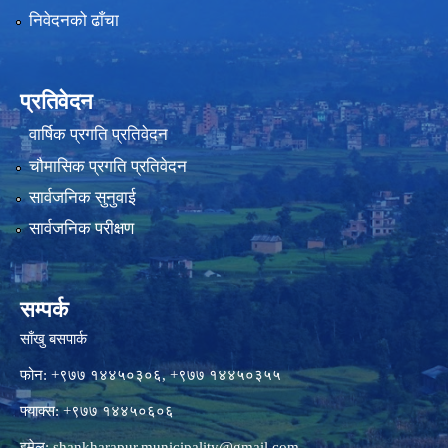
निवेदनको ढाँचा
प्रतिवेदन
वार्षिक प्रगति प्रतिवेदन
चौमासिक प्रगति प्रतिवेदन
सार्वजनिक सुनुवाई
सार्वजनिक परीक्षण
सम्पर्क
साँखु बसपार्क
फोन: +९७७ १४४५०३०६, +९७७ १४४५०३५५
फ्याक्स: +९७७ १४४५०६०६
इमेल:
shankharapur.municipality@gmail.com