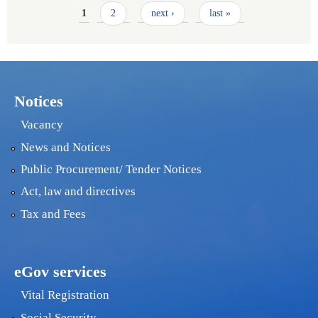
Pages
1
2
next ›
last »
Notices
Vacancy
News and Notices
Public Procurement/ Tender Notices
Act, law and directives
Tax and Fees
eGov services
Vital Registration
Social Security