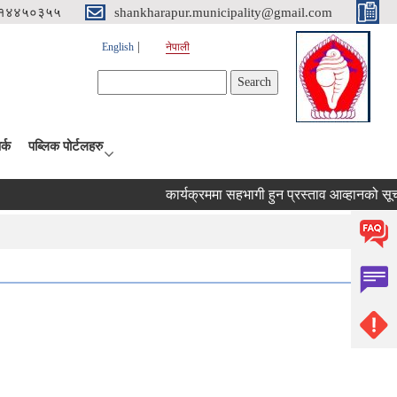
१४४५०३५५
shankharapur.municipality@gmail.com
English
नेपाली
Search form
Search
र्क
पब्लिक पोर्टलहरु
कार्यक्रममा सहभागी हुन प्रस्ताव आव्हानको सूचना