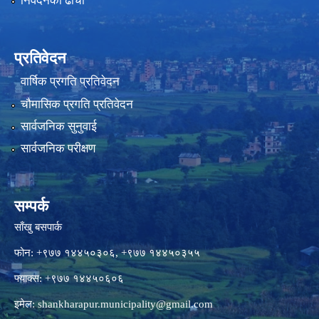
निवेदनको ढाँचा
प्रतिवेदन
वार्षिक प्रगति प्रतिवेदन
चौमासिक प्रगति प्रतिवेदन
सार्वजनिक सुनुवाई
सार्वजनिक परीक्षण
सम्पर्क
साँखु बसपार्क
फोन: +९७७ १४४५०३०६, +९७७ १४४५०३५५
फ्याक्स: +९७७ १४४५०६०६
इमेल:
shankharapur.municipality@gmail.com